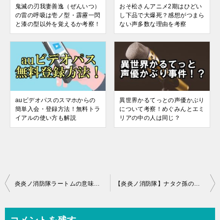
鬼滅の刃我妻善逸（ぜんいつ）
おそ松さんアニメ2期はひどい
の雷の呼吸は壱ノ型・霹靂一閃
し下品で大爆死？感想がつまら
と漆の型以外を覚えるか考察！
ない声多数な理由を考察
auビデオパスのスマホからの
異世界かるてっとの声優かぶり
簡単入会・登録方法！無料トラ
について考察！めぐみんとエミ
イアルの使い方も解説
リアの中の人は同じ？
投
炎炎ノ消防隊ラートムの意味まとめ！使い方やシスターの祈りのセリフを考察
【炎炎ノ消防隊】ナタク孫の強い能力まとめ！黒野との関係や六柱目の噂を考察
稿
ナ