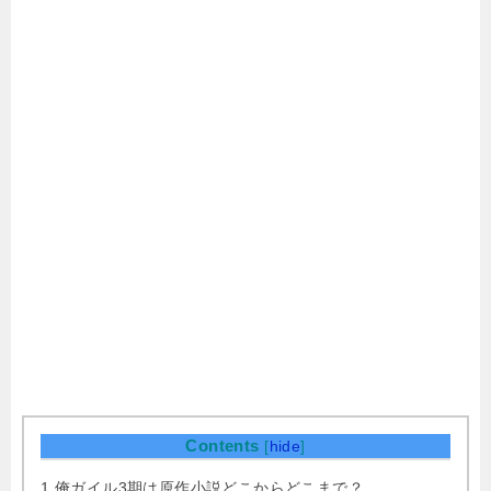
Contents
[
hide
]
1
俺ガイル3期は原作小説どこからどこまで？