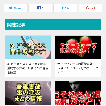
Tweet
0
0
+1
関連記事
auビデオパスをスマホで簡単
サマーウォーズの夏希が嫌いで
解約する方法！退会時の注意点
うざい！ヒロインなのにムカつ
も解説
く？