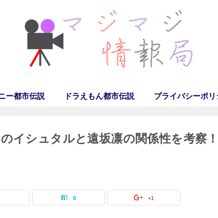
ニー都市伝説
ドラえもん都市伝説
プライバシーポリ
アのイシュタルと遠坂凛の関係性を考察
0
0
+1