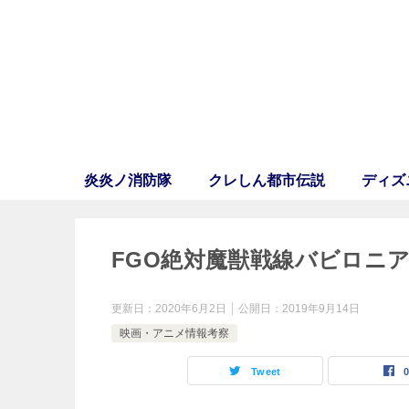
炎炎ノ消防隊
クレしん都市伝説
ディズ
FGO絶対魔獣戦線バビロニ
更新日：
2020年6月2日
公開日：
2019年9月14日
映画・アニメ情報考察
Tweet