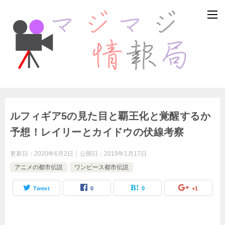
ルフィギア5の見た目と覇王化と覚醒するか
予想！レイリーとカイドウの伏線考察
更新日：
2020年6月2日
公開日：
2019年1月17日
アニメの都市伝説
ワンピース都市伝説
Tweet
0
0
+1