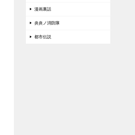
漫画裏話
炎炎ノ消防隊
都市伝説