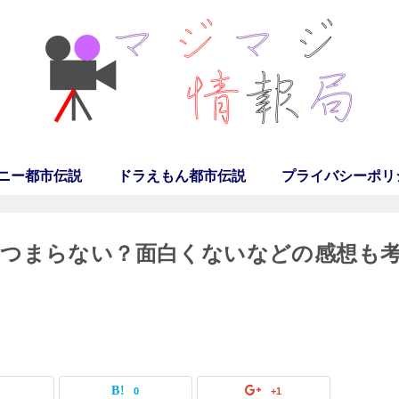
ニー都市伝説
ドラえもん都市伝説
プライバシーポリ
どつまらない？面白くないなどの感想も
0
0
+1