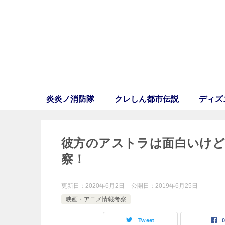
炎炎ノ消防隊
クレしん都市伝説
ディズ
彼方のアストラは面白いけ
察！
更新日：
2020年6月2日
公開日：
2019年6月25日
映画・アニメ情報考察
Tweet