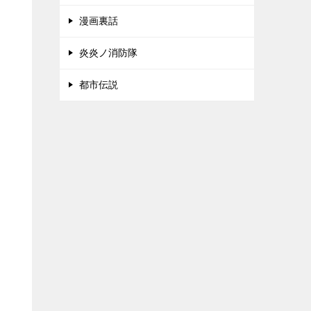
漫画裏話
炎炎ノ消防隊
都市伝説