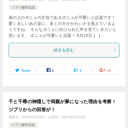
ジブリ都市伝説
崖の上のポニョの主役であるポニョが可愛いと話題です！
愛くるしいあの姿に、多くの方がかわいさを覚えているよ
うですね。 そんなポニョに向けられた声を見ていきたいと
思います。 ポニョが可愛いと話題！ 8月23日 […]
続きを読む
Tweet
0
0
+1
千と千尋の神隠しで両親が豚になった理由を考察！
ジブリからの回答が！
更新日：
2020年6月2日
公開日：
2019年8月16日
ジブリ都市伝説