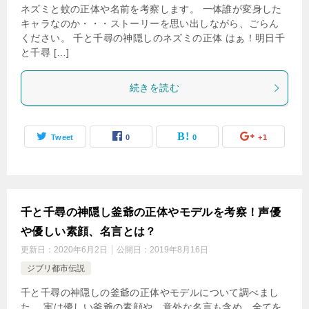
ネズミと蚊の正体や名前を考察します。 一体誰が変身した
キャラなのか・・・ストーリーを思い出しながら、ごらん
ください。 千と千尋の神隠しのネズミの正体 はぁ！明日千
と千尋 […]
続きを読む
Tweet
0
0
+1
千と千尋の神隠し釜爺の正体やモデルを考察！声優
や優しい素顔、名言とは？
更新日：
2020年6月2日
公開日：
2019年8月16日
ジブリ都市伝説
千と千尋の神隠しの釜爺の正体やモデルについて調べまし
た。 実は優しい釜爺の素顔や、意外な名言も含め、全てを