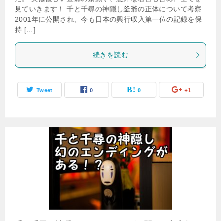
見ていきます！ 千と千尋の神隠し釜爺の正体について考察
2001年に公開され、今も日本の興行収入第一位の記録を保
持 […]
続きを読む
Tweet
0
0
+1