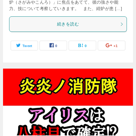
炉（さがみやこんろ）」に焦点をあてて、彼の強さや能
力、技について考察していきます。 また、紺炉が患 […]
続きを読む
Tweet
0
0
+1