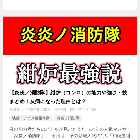
【炎炎ノ消防隊】紺炉（コンロ）の能力や強さ・技
まとめ！灰病になった理由とは？
更新日：
2020年6月30日
公開日：
2020年6月23日
映画・アニメ情報考察
炎炎ノ消防隊
炎の能力者たちのバトルが見ごたえたっぷりの人気マンガ
「炎炎ノ消防隊」。 今回は、その登場人物の1人「相模屋紺