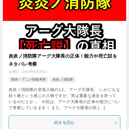
炎炎ノ消防隊アーグ大隊長の正体！能力や死亡説を
ネタバレ考察
公開日：
2020年6月20日
映画・アニメ情報考察
炎炎ノ消防隊
炎炎ノ消防隊の登場人物の1人、アーグ大隊長。 いかにもな
好々爺という感じの人物ですが、実は重要な過去を持って
いるのだとか… 今回は、アーグ大隊長の正体や能力につい
て考察していきます！ また、アーグ大隊長の死 […]
続きを読む