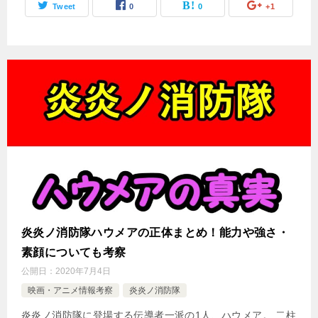
Tweet
0
0
+1
炎炎ノ消防隊ハウメアの正体まとめ！能力や強さ・
素顔についても考察
公開日：
2020年7月4日
映画・アニメ情報考察
炎炎ノ消防隊
炎炎ノ消防隊に登場する伝導者一派の1人、ハウメア。 二柱