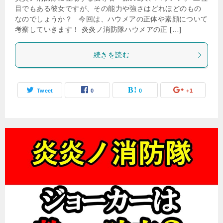
目でもある彼女ですが、その能力や強さはどれほどのもの
なのでしょうか？ 今回は、ハウメアの正体や素顔について
考察していきます！ 炎炎ノ消防隊ハウメアの正 […]
続きを読む
Tweet
0
0
+1