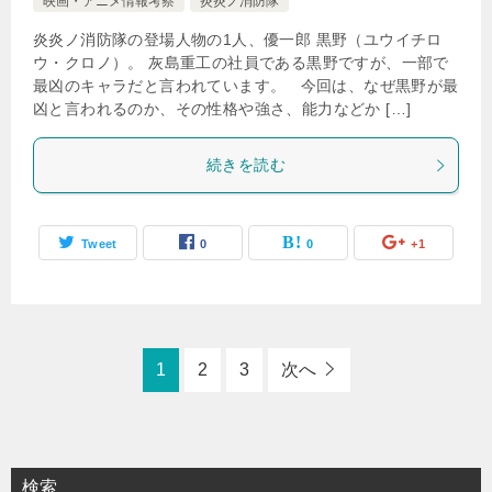
映画・アニメ情報考察
炎炎ノ消防隊
炎炎ノ消防隊の登場人物の1人、優一郎 黒野（ユウイチロ
ウ・クロノ）。 灰島重工の社員である黒野ですが、一部で
最凶のキャラだと言われています。 今回は、なぜ黒野が最
凶と言われるのか、その性格や強さ、能力などか […]
続きを読む
Tweet
0
0
+1
1
2
3
次へ
検索