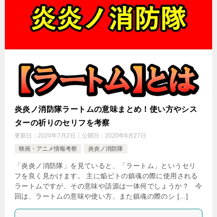
炎炎ノ消防隊ラートムの意味まとめ！使い方やシス
ターの祈りのセリフを考察
更新日：
2020年7月2日
公開日：
2020年6月27日
映画・アニメ情報考察
炎炎ノ消防隊
「炎炎ノ消防隊」を見ていると、「ラートム」というセリ
フを良く見かけます。 主に焔ビトの鎮魂の際に使用される
ラートムですが、その意味や語源は一体何でしょうか？ 今
回は、ラートムの意味や使い方、また鎮魂の際のシ […]