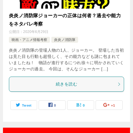
炎炎ノ消防隊ジョーカーの正体は何者？過去や能力
をネタバレ考察
公開日：
2020年6月29日
映画・アニメ情報考察
炎炎ノ消防隊
炎炎ノ消防隊の登場人物の1人、ジョーカー。 登場した当初
は見た目も行動も超怪しく、その能力なども謎に包まれて
いましたね！ 物語が進行するにつれ徐々に明かされていく
ジョーカーの過去。 今回は、そんなジョーカー […]
続きを読む
Tweet
0
0
+1